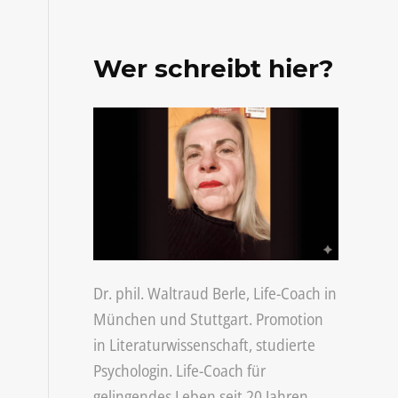
Wer schreibt hier?
Dr. phil. Waltraud Berle, Life-Coach in
München
und
Stuttgart
. Promotion
in Literaturwissenschaft, studierte
Psychologin. Life-Coach für
gelingendes Leben seit 20 Jahren.