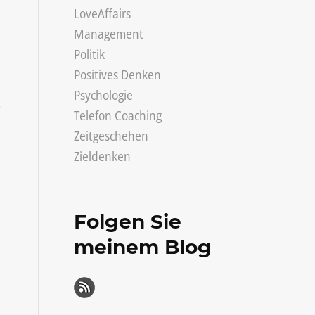
LoveAffairs
Management
Politik
Positives Denken
Psychologie
t
Telefon Coaching
Zeitgeschehen
Zieldenken
Folgen Sie
meinem Blog