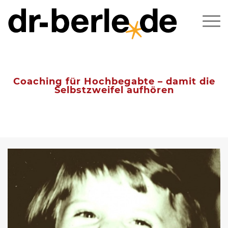
Coaching für Hochbegabte – damit die
Selbstzweifel aufhören