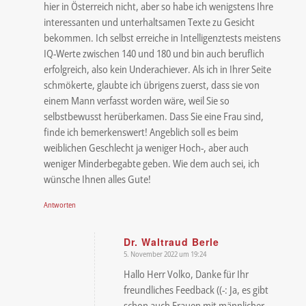
hier in Österreich nicht, aber so habe ich wenigstens Ihre
interessanten und unterhaltsamen Texte zu Gesicht
bekommen. Ich selbst erreiche in Intelligenztests meistens
IQ-Werte zwischen 140 und 180 und bin auch beruflich
erfolgreich, also kein Underachiever. Als ich in Ihrer Seite
schmökerte, glaubte ich übrigens zuerst, dass sie von
einem Mann verfasst worden wäre, weil Sie so
selbstbewusst herüberkamen. Dass Sie eine Frau sind,
finde ich bemerkenswert! Angeblich soll es beim
weiblichen Geschlecht ja weniger Hoch-, aber auch
weniger Minderbegabte geben. Wie dem auch sei, ich
wünsche Ihnen alles Gute!
Antworten
Dr. Waltraud Berle
5. November 2022 um 19:24
sagte:
Hallo Herr Volko, Danke für Ihr
freundliches Feedback ((-: Ja, es gibt
schon auch Frauen mit männlicher