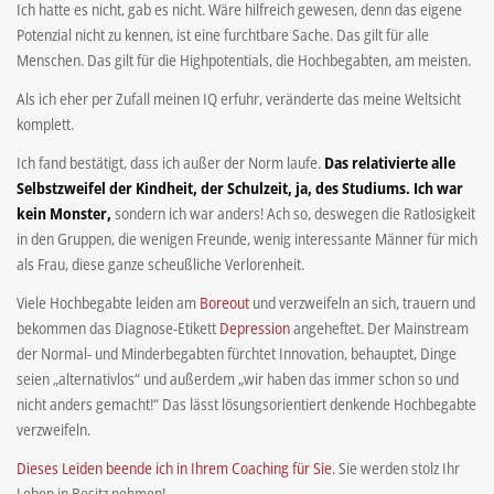
Ich hatte es nicht, gab es nicht. Wäre hilfreich gewesen, denn das eigene
Potenzial nicht zu kennen, ist eine furchtbare Sache. Das gilt für alle
Menschen. Das gilt für die Highpotentials, die Hochbegabten, am meisten.
Als ich eher per Zufall meinen IQ erfuhr, veränderte das meine Weltsicht
komplett.
Ich fand bestätigt, dass ich außer der Norm laufe.
Das relativierte alle
Selbstzweifel der Kindheit, der Schulzeit, ja, des Studiums. Ich war
kein Monster,
sondern ich war anders! Ach so, deswegen die Ratlosigkeit
in den Gruppen, die wenigen Freunde, wenig interessante Männer für mich
als Frau, diese ganze scheußliche Verlorenheit.
Viele Hochbegabte leiden am
Boreout
und verzweifeln an sich, trauern und
bekommen das Diagnose-Etikett
Depression
angeheftet. Der Mainstream
der Normal- und Minderbegabten fürchtet Innovation, behauptet, Dinge
seien „alternativlos“ und außerdem „wir haben das immer schon so und
nicht anders gemacht!“ Das lässt lösungsorientiert denkende Hochbegabte
verzweifeln.
Dieses Leiden beende ich in Ihrem Coaching für Sie.
Sie werden stolz Ihr
Leben in Besitz nehmen!