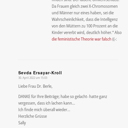
Da Frauen gleich zwei X-Chromosomen
und Männer nur eines haben, sei die
Wahrscheinlichkeit, dass die Intelligenz
von den Müttern zu 100 Prozent an die
Kinder vererbt wird, deutlich höher.“ Also
die feministische Theorie war falsch
((-:
Sevda Ersayar-Kroll
30. April 2022 um 15:03
sagte:
Liebe Frau Dr. Berle,
DANKE für Ihre Beiträge; habe so gelacht- hatte ganz
vergessen, dass ich lachen kann…
Ich finde mich überall wieder…
Herzliche Grüsse
Sally