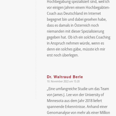
Hochbegabung spezialisiert sind, weil ich
vor einigen Jahren einem Hochbegabten-
Coach aus Deutschland im Internet
begegnet bin und dabei gesehen habe,
dass es damals in Österreich noch
niemanden mit dieser Spezialisierung
gegeben hat. Ob ich ein solches Coaching
in Anspruch nehmen würde, wenn es
denn ein solches gäbe, müsste ich mir
erst noch überlegen.
Dr. Waltraud Berle
10. November 2022 um 15:20
sagte:
„Eine umfangreiche Studie um das Team
von James J. Lee von der University of
Minnesota aus dem Jahr 2018 liefert
spannende Erkenntnisse. Anhand einer
Genomanalyse von mehr als einer Million