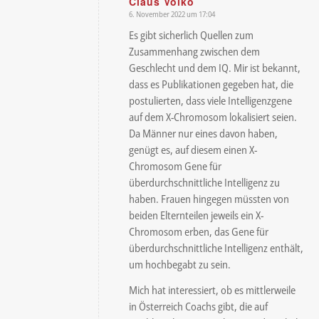
Claus Volko
6. November 2022 um 17:04
sagte:
Es gibt sicherlich Quellen zum
Zusammenhang zwischen dem
Geschlecht und dem IQ. Mir ist bekannt,
dass es Publikationen gegeben hat, die
postulierten, dass viele Intelligenzgene
auf dem X-Chromosom lokalisiert seien.
Da Männer nur eines davon haben,
genügt es, auf diesem einen X-
Chromosom Gene für
überdurchschnittliche Intelligenz zu
haben. Frauen hingegen müssten von
beiden Elternteilen jeweils ein X-
Chromosom erben, das Gene für
überdurchschnittliche Intelligenz enthält,
um hochbegabt zu sein.
Mich hat interessiert, ob es mittlerweile
in Österreich Coachs gibt, die auf