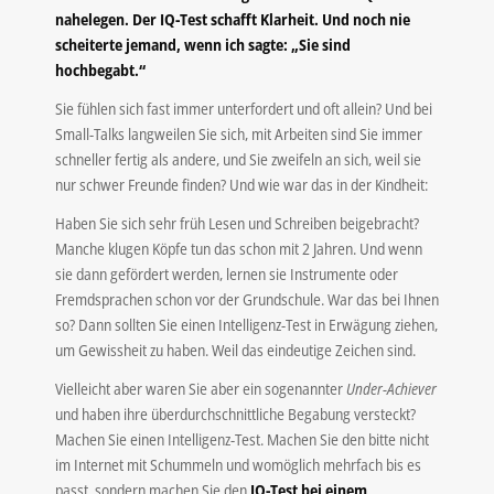
nahelegen. Der IQ-Test schafft Klarheit. Und noch nie
scheiterte jemand, wenn ich sagte: „Sie sind
hochbegabt.“
Sie fühlen sich fast immer unterfordert und oft allein? Und bei
Small-Talks langweilen Sie sich, mit Arbeiten sind Sie immer
schneller fertig als andere, und Sie zweifeln an sich, weil sie
nur schwer Freunde finden? Und wie war das in der Kindheit:
Haben Sie sich sehr früh Lesen und Schreiben beigebracht?
Manche klugen Köpfe tun das schon mit 2 Jahren. Und wenn
sie dann gefördert werden, lernen sie Instrumente oder
Fremdsprachen schon vor der Grundschule. War das bei Ihnen
so? Dann sollten Sie einen Intelligenz-Test in Erwägung ziehen,
um Gewissheit zu haben. Weil das eindeutige Zeichen sind.
Vielleicht aber waren Sie aber ein sogenannter
Under-Achiever
und haben ihre überdurchschnittliche Begabung versteckt?
Machen Sie einen Intelligenz-Test. Machen Sie den bitte nicht
im Internet mit Schummeln und womöglich mehrfach bis es
passt, sondern machen Sie den
IQ-Test bei einem