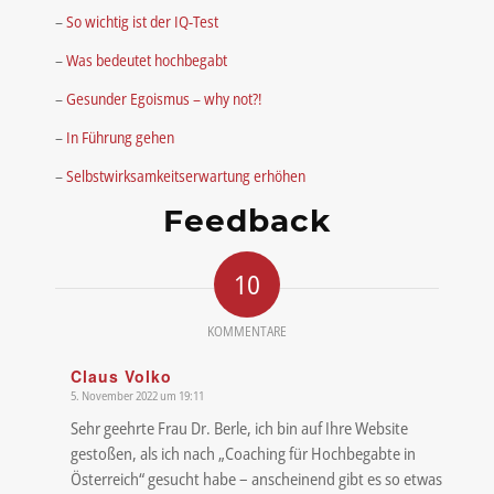
–
So wichtig ist der IQ-Test
–
Was bedeutet hochbegabt
–
Gesunder Egoismus – why not?!
–
In Führung gehen
–
Selbstwirksamkeitserwartung erhöhen
Feedback
10
KOMMENTARE
Claus Volko
5. November 2022 um 19:11
sagte:
Sehr geehrte Frau Dr. Berle, ich bin auf Ihre Website
gestoßen, als ich nach „Coaching für Hochbegabte in
Österreich“ gesucht habe – anscheinend gibt es so etwas