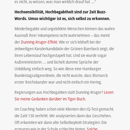
es nicht, zu wissen, was man wirklich drauf hat ….“
Hochsensibilität, Hochbegabtheit sind zur Zeit Buzz-
Words. Umso wichtiger ist es, sich selbst zu erkennen.
Minderbegabte und ungebildete Menschen können das wahre
Ausmaß ihrer Inkompetenz nicht wahrnehmen – das meint
der
Dunning-Kruger-Effekt
. Wie er sich lebhaft bei der
zeitweiligen Kanzlerkandidatin der Grünen Baerbock zeigt, die
ihren Lebenslauf hochgestapelt hat. Und sie wurde sogar
Außenministerin …. und lächelt dumme Sprüche der
Unbildung einfach weg. So wie diese eine Hamburger
Bundestagsabgeordnete, die nicht wusste, dass Bismarck
erster Reichskanzler war und nicht einfach ein Hering.
Regierungen aus Hochbegabten statt Dunning-Kruger?
Lesen
Sie meine Gedanken darüber im Tiger-Buch.
Im Coaching haben schon viele Klienten den IQ-Test gemacht,
die Zahl 130 verfehlt. Wir analysierten dann das Geschehen.
Oft erkannten wir dann alte Selbstboykott-Strategien: Die
erzeugen wie in der Schule schlechte Noten.
Solche