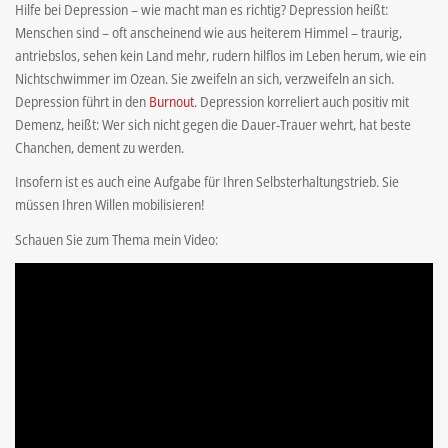
Hilfe bei Depression – wie macht man es richtig? Depression heißt:
Menschen sind – oft anscheinend wie aus heiterem Himmel – traurig,
antriebslos, sehen kein Land mehr, rudern hilflos im Leben herum, wie ein
Nichtschwimmer im Ozean. Sie zweifeln an sich, verzweifeln an sich.
Depression führt in den
Burnout
. Depression korreliert auch positiv mit
Demenz, heißt: Wer sich nicht gegen die Dauer-Trauer wehrt, hat beste
Chanchen, dement zu werden.
Insofern ist es auch eine Aufgabe für Ihren Selbsterhaltungstrieb. Sie
müssen Ihren Willen mobilisieren!
Schauen Sie zum Thema mein Video: