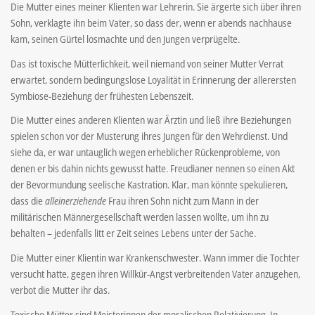
Die Mutter eines meiner Klienten war Lehrerin. Sie ärgerte sich über ihren
Sohn, verklagte ihn beim Vater, so dass der, wenn er abends nachhause
kam, seinen Gürtel losmachte und den Jungen verprügelte.
Das ist toxische Mütterlichkeit, weil niemand von seiner Mutter Verrat
erwartet, sondern bedingungslose Loyalität in Erinnerung der allerersten
Symbiose-Beziehung der frühesten Lebenszeit.
Die Mutter eines anderen Klienten war Ärztin und ließ ihre Beziehungen
spielen schon vor der Musterung ihres Jungen für den Wehrdienst. Und
siehe da, er war untauglich wegen erheblicher Rückenprobleme, von
denen er bis dahin nichts gewusst hatte. Freudianer nennen so einen Akt
der Bevormundung seelische Kastration. Klar, man könnte spekulieren,
dass die
alleinerziehende
Frau ihren Sohn nicht zum Mann in der
militärischen Männergesellschaft werden lassen wollte, um ihn zu
behalten – jedenfalls litt er Zeit seines Lebens unter der Sache.
Die Mutter einer Klientin war Krankenschwester. Wann immer die Tochter
versucht hatte, gegen ihren Willkür-Angst verbreitenden Vater anzugehen,
verbot die Mutter ihr das.
Toxische Mütter sind Meisterinnen der moralischen Relativierung. In