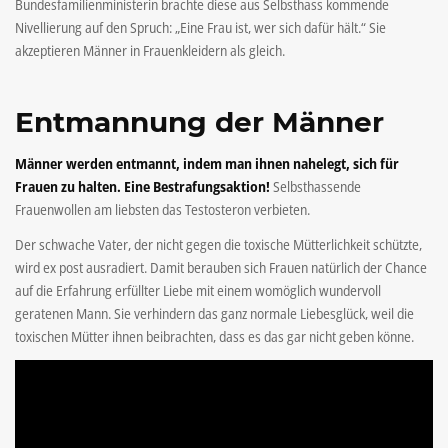
Bundesfamilienministerin brachte diese aus Selbsthass kommende
Nivellierung auf den Spruch: „Eine Frau ist, wer sich dafür hält.“ Sie
akzeptieren Männer in Frauenkleidern als gleich.
Entmannung der Männer
Männer werden entmannt, indem man ihnen nahelegt, sich für
Frauen zu halten. Eine Bestrafungsaktion!
Selbsthassende
Frauenwollen am liebsten das Testosteron verbieten.
Der schwache Vater, der nicht gegen die toxische Mütterlichkeit schützte,
wird ex post ausradiert. Damit berauben sich Frauen natürlich der Chance
auf die Erfahrung erfüllter Liebe mit einem womöglich wundervoll
geratenen Mann. Sie verhindern das ganz normale Liebesglück, weil die
toxischen Mütter ihnen beibrachten, dass es das gar nicht geben könne.