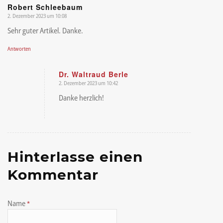
Robert Schleebaum
2. Dezember 2023 um 10:08
sagte:
Sehr guter Artikel. Danke.
Antworten
Dr. Waltraud Berle
2. Dezember 2023 um 10:42
sagte:
Danke herzlich!
Hinterlasse einen
Kommentar
Name
*