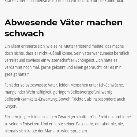
Starke Väter sind ebenso Ansporn und Vorbild auch für die Söhne, klar.
Abwesende Väter machen
schwach
Ein Klient erinnerte sich, wie seine Mutter tröstend meinte, das mache
doch nichts, dass er nicht Fußball könne. Sein Vater war zumeist beruflich
verreist und sowieso ein Wissenschaftler-Schöngeist. „Ich hätte es,
verdammt noch mal, gerne gekonnt und einen gebraucht, der es mir
gezeigt hätte!“
Fehlt der selbstbewusste Vater, leiden Menschen unter Ich-Schwäche,
mangelnder Wehrhaftigkeit, geringem Selbstwertgefühl, wenig
Selbstwirksamkeits-Erwartung. Sowohl Töchter, als insbesondere auch
Jungen.
Ein sehr junger Klient in seinen Zwanzigern hatte frühe Erektionsprobleme
zu seinem Entsetzen. Und er liebte seinen Papa sehr, der aber nie, nie,
niemals sich traute der Mama zu widersprechen.