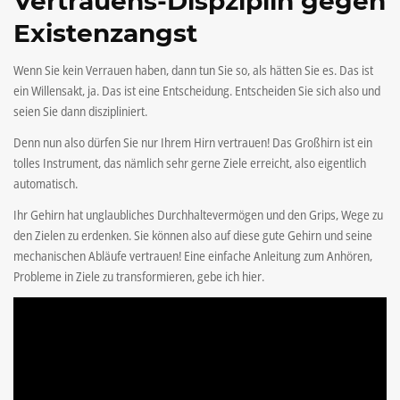
Vertrauens-Dispziplin gegen
Existenzangst
Wenn Sie kein Verrauen haben, dann tun Sie so, als hätten Sie es. Das ist
ein Willensakt, ja. Das ist eine Entscheidung. Entscheiden Sie sich also und
seien Sie dann diszipliniert.
Denn nun also dürfen Sie nur Ihrem Hirn vertrauen! Das Großhirn ist ein
tolles Instrument, das nämlich sehr gerne Ziele erreicht, also eigentlich
automatisch.
Ihr Gehirn hat unglaubliches Durchhaltevermögen und den Grips, Wege zu
den Zielen zu erdenken. Sie können also auf diese gute Gehirn und seine
mechanischen Abläufe vertrauen! Eine einfache Anleitung zum Anhören,
Probleme in Ziele zu transformieren, gebe ich hier.