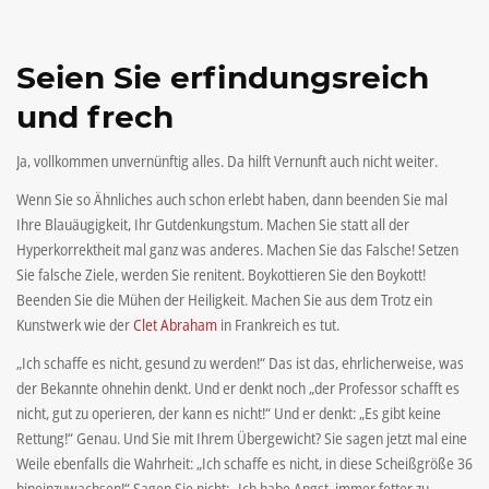
Seien Sie erfindungsreich
und frech
Ja, vollkommen unvernünftig alles. Da hilft Vernunft auch nicht weiter.
Wenn Sie so Ähnliches auch schon erlebt haben, dann beenden Sie mal
Ihre Blauäugigkeit, Ihr Gutdenkungstum. Machen Sie statt all der
Hyperkorrektheit mal ganz was anderes. Machen Sie das Falsche! Setzen
Sie falsche Ziele, werden Sie renitent. Boykottieren Sie den Boykott!
Beenden Sie die Mühen der Heiligkeit. Machen Sie aus dem Trotz ein
Kunstwerk wie der
Clet Abraham
in Frankreich es tut.
„Ich schaffe es nicht, gesund zu werden!“ Das ist das, ehrlicherweise, was
der Bekannte ohnehin denkt. Und er denkt noch „der Professor schafft es
nicht, gut zu operieren, der kann es nicht!“ Und er denkt: „Es gibt keine
Rettung!“ Genau. Und Sie mit Ihrem Übergewicht? Sie sagen jetzt mal eine
Weile ebenfalls die Wahrheit: „Ich schaffe es nicht, in diese Scheißgröße 36
hineinzuwachsen!“ Sagen Sie nicht: „Ich habe Angst, immer fetter zu