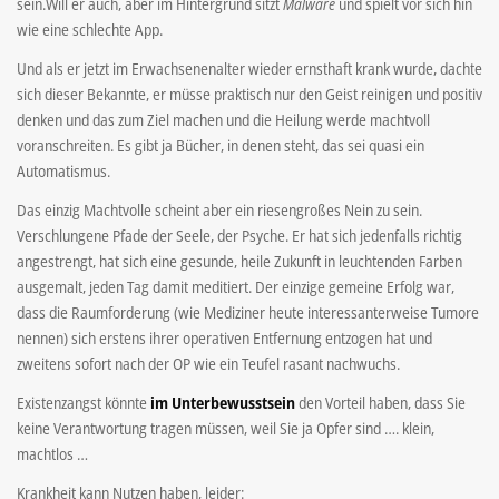
sein.Will er auch, aber im Hintergrund sitzt
Malware
und spielt vor sich hin
wie eine schlechte App.
Und als er jetzt im Erwachsenenalter wieder ernsthaft krank wurde, dachte
sich dieser Bekannte, er müsse praktisch nur den Geist reinigen und positiv
denken und das zum Ziel machen und die Heilung werde machtvoll
voranschreiten. Es gibt ja Bücher, in denen steht, das sei quasi ein
Automatismus.
Das einzig Machtvolle scheint aber ein riesengroßes Nein zu sein.
Verschlungene Pfade der Seele, der Psyche. Er hat sich jedenfalls richtig
angestrengt, hat sich eine gesunde, heile Zukunft in leuchtenden Farben
ausgemalt, jeden Tag damit meditiert. Der einzige gemeine Erfolg war,
dass die Raumforderung (wie Mediziner heute interessanterweise Tumore
nennen) sich erstens ihrer operativen Entfernung entzogen hat und
zweitens sofort nach der OP wie ein Teufel rasant nachwuchs.
Existenzangst könnte
im Unterbewusstsein
den Vorteil haben, dass Sie
keine Verantwortung tragen müssen, weil Sie ja Opfer sind …. klein,
machtlos …
Krankheit kann Nutzen haben, leider: