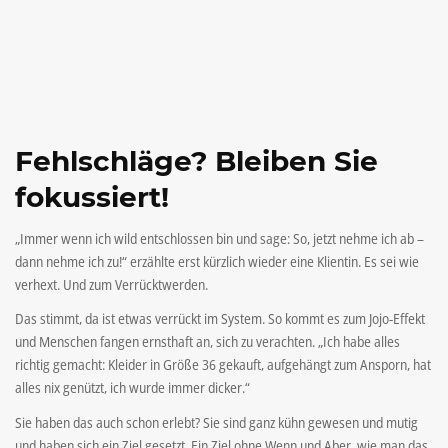
Fehlschläge? Bleiben Sie
fokussiert!
„Immer wenn ich wild entschlossen bin und sage: So, jetzt nehme ich ab –
dann nehme ich zu!“ erzählte erst kürzlich wieder eine Klientin. Es sei wie
verhext. Und zum Verrücktwerden.
Das stimmt, da ist etwas verrückt im System. So kommt es zum Jojo-Effekt
und Menschen fangen ernsthaft an, sich zu verachten. „Ich habe alles
richtig gemacht: Kleider in Größe 36 gekauft, aufgehängt zum Ansporn, hat
alles nix genützt, ich wurde immer dicker.“
Sie haben das auch schon erlebt? Sie sind ganz kühn gewesen und mutig
und haben sich ein Ziel gesetzt. Ein Ziel ohne Wenn und Aber, wie man das