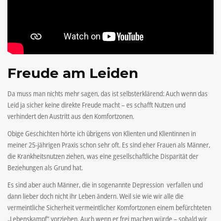
Freude am Leiden
Da muss man nichts mehr sagen, das ist selbsterklärend: Auch wenn das
Leid ja sicher keine direkte Freude macht – es schafft Nutzen und
verhindert den Austritt aus den Komfortzonen.
Obige Geschichten hörte ich übrigens von Klienten und Klientinnen in
meiner 25-jährigen Praxis schon sehr oft. Es sind eher Frauen als Männer,
die Krankheitsnutzen ziehen, was eine gesellschaftliche Disparität der
Beziehungen als Grund hat.
Es sind aber auch Männer, die in sogenannte Depression verfallen und
dann lieber doch nicht ihr Leben ändern. Weil sie wie wir alle die
vermeintliche Sicherheit vermeintlicher Komfortzonen einem befürchteten
„Lebenskampf“ vorziehen. Auch wenn er frei machen würde – sobald wir