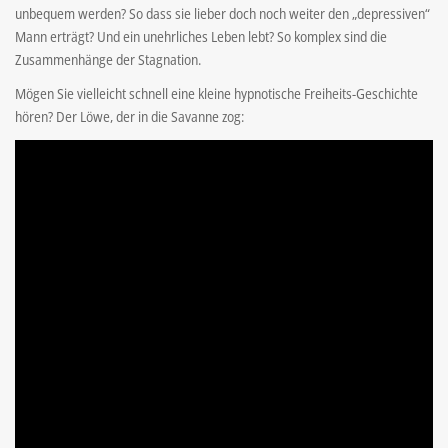
unbequem werden? So dass sie lieber doch noch weiter den „depressiven“
Mann erträgt? Und ein unehrliches Leben lebt? So komplex sind die
Zusammenhänge der Stagnation.
Mögen Sie vielleicht schnell eine kleine hypnotische Freiheits-Geschichte
hören? Der Löwe, der in die Savanne zog: