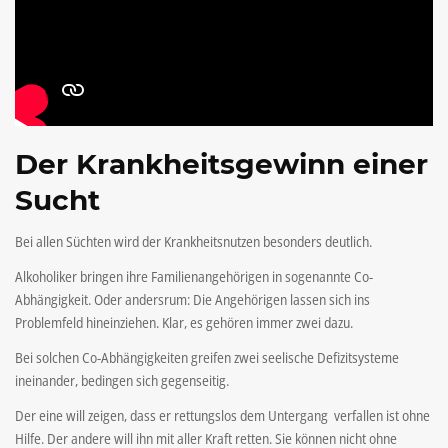
Der Krankheitsgewinn einer
Sucht
Bei allen Süchten wird der Krankheitsnutzen besonders deutlich.
Alkoholiker bringen ihre Familienangehörigen in sogenannte Co-
Abhängigkeit. Oder andersrum: Die Angehörigen lassen sich ins
Problemfeld hineinziehen. Klar, es gehören immer zwei dazu.
Bei solchen Co-Abhängigkeiten greifen zwei seelische Defizitsysteme
ineinander, bedingen sich gegenseitig.
Der eine will zeigen, dass er rettungslos dem Untergang verfallen ist ohne
Hilfe. Der andere will ihn mit aller Kraft retten. Sie können nicht ohne