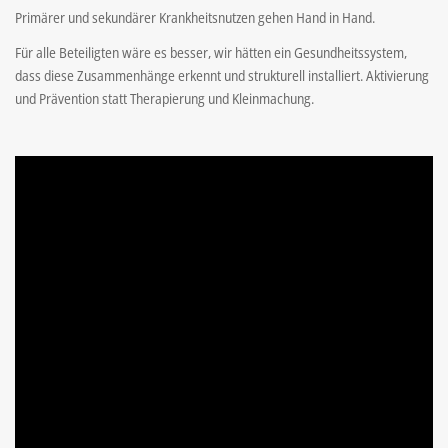
Primärer und sekundärer Krankheitsnutzen gehen Hand in Hand.
Für alle Beteiligten wäre es besser, wir hätten ein Gesundheitssystem,
dass diese Zusammenhänge erkennt und strukturell installiert. Aktivierung
und Prävention statt Therapierung und Kleinmachung.