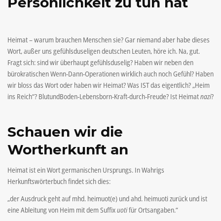
Persönlichkeit zu tun hat
Heimat – warum brauchen Menschen sie? Gar niemand aber habe dieses
Wort, außer uns gefühlsduseligen deutschen Leuten, höre ich. Na, gut.
Fragt sich: sind wir überhaupt gefühlsduselig? Haben wir neben den
bürokratischen Wenn-Dann-Operationen wirklich auch noch Gefühl? Haben
wir bloss das Wort oder haben wir Heimat? Was IST das eigentlich? „Heim
ins Reich“? BlutundBoden-Lebensborn-Kraft-durch-Freude? Ist Heimat
nazi
?
Schauen wir die
Wortherkunft an
Heimat ist ein Wort germanischen Ursprungs. In Wahrigs
Herkunftswörterbuch findet sich dies:
„der Ausdruck geht auf mhd.
heimuot(e)
und ahd.
heimuoti
zurück und ist
eine Ableitung von
Heim
mit dem Suffix
uoti
für Ortsangaben.“