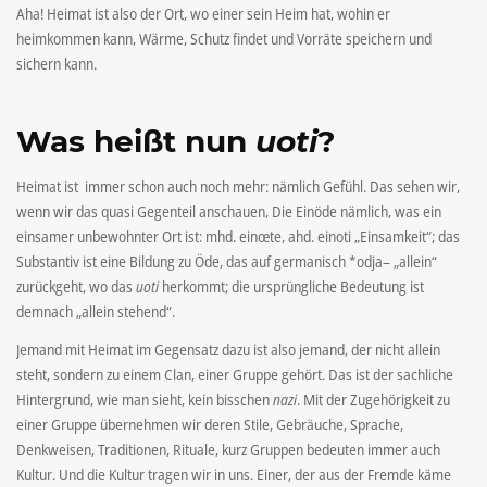
Aha! Heimat ist also der Ort, wo einer sein Heim hat, wohin er
heimkommen kann, Wärme, Schutz findet und Vorräte speichern und
sichern kann.
Was heißt nun
uoti
?
Heimat ist immer schon auch noch mehr: nämlich Gefühl. Das sehen wir,
wenn wir das quasi Gegenteil anschauen, Die Einöde nämlich, was ein
einsamer unbewohnter Ort ist: mhd.
ein
œ
te,
ahd.
einoti
„Einsamkeit“; das
Substantiv ist eine Bildung zu
Öde,
das auf germanisch
*odja
–
„allein“
zurückgeht, wo das
uoti
herkommt; die ursprüngliche Bedeutung ist
demnach „allein stehend“.
Jemand mit Heimat im Gegensatz dazu ist also jemand, der nicht allein
steht, sondern zu einem Clan, einer Gruppe gehört. Das ist der sachliche
Hintergrund, wie man sieht, kein bisschen
nazi
. Mit der Zugehörigkeit zu
einer Gruppe übernehmen wir deren Stile, Gebräuche, Sprache,
Denkweisen, Traditionen, Rituale, kurz Gruppen bedeuten immer auch
Kultur. Und die Kultur tragen wir in uns. Einer, der aus der Fremde käme