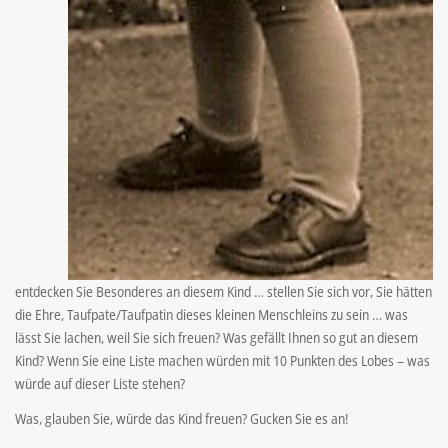
entdecken Sie Besonderes an diesem Kind … stellen Sie sich vor, Sie hätten
die Ehre, Taufpate/Taufpatin dieses kleinen Menschleins zu sein … was
lässt Sie lachen, weil Sie sich freuen? Was gefällt Ihnen so gut an diesem
Kind? Wenn Sie eine Liste machen würden mit 10 Punkten des Lobes – was
würde auf dieser Liste stehen?
Was, glauben Sie, würde das Kind freuen? Gucken Sie es an!