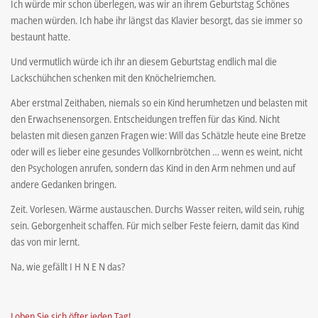
Ich würde mir schon überlegen, was wir an ihrem Geburtstag Schönes
machen würden. Ich habe ihr längst das Klavier besorgt, das sie immer so
bestaunt hatte.
Und vermutlich würde ich ihr an diesem Geburtstag endlich mal die
Lackschühchen schenken mit den Knöchelriemchen.
Aber erstmal Zeithaben, niemals so ein Kind herumhetzen und belasten mit
den Erwachsenensorgen. Entscheidungen treffen für das Kind. Nicht
belasten mit diesen ganzen Fragen wie: Will das Schätzle heute eine Bretze
oder will es lieber eine gesundes Vollkornbrötchen … wenn es weint, nicht
den Psychologen anrufen, sondern das Kind in den Arm nehmen und auf
andere Gedanken bringen.
Zeit. Vorlesen. Wärme austauschen. Durchs Wasser reiten, wild sein, ruhig
sein. Geborgenheit schaffen. Für mich selber Feste feiern, damit das Kind
das von mir lernt.
Na, wie gefällt I H N E N das?
Loben Sie sich öfter jeden Tag!