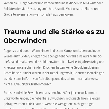
kamen die Hungerwinter und Vergewaltigungsaktionen seitens wütender
Soldaten der vier Besatzungsmächte. Also die Welt unserer Eltern- und
Großelterngeneration war komplett aus den Fugen.
Trauma und die Stärke es zu
überwinden
Augen zu und durch. Wenn Kinder in diesem Kampf um Leben und neue
Würde aufmuckten, kriegten die eben gegebenenfalls eins aufs Maul. So
hieß das damals, denn die Soldatenväter mit teilweise 10 Jahren Krieg und
Kriegsgefangenschaft in den Knochen, hatten keine Geduld mit kleinen
Schreihälsen. Kinder waren in der Regel ungewollt, Geburtenkontrolle gab
es höchstens in Form von Abtreibung, und das tat man normalerweise
nicht als gläubiger Christenmensch.
So also sind viele Erwachsene aus den 50er/60er Jahren vollkommen
ungewollte Kinder, die nebenbei aufwuchsen, nicht nach ihren Talenten
gefragt wurden, Glück hatten, wenn sie wenigstens nicht geprügelt