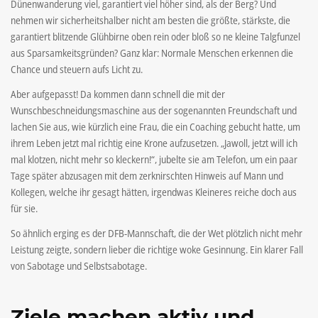
Dünenwanderung viel, garantiert viel höher sind, als der Berg? Und
nehmen wir sicherheitshalber nicht am besten die größte, stärkste, die
garantiert blitzende Glühbirne oben rein oder bloß so ne kleine Talgfunzel
aus Sparsamkeitsgründen? Ganz klar: Normale Menschen erkennen die
Chance und steuern aufs Licht zu.
Aber aufgepasst! Da kommen dann schnell die mit der
Wunschbeschneidungsmaschine aus der sogenannten Freundschaft und
lachen Sie aus, wie kürzlich eine Frau, die ein Coaching gebucht hatte, um
ihrem Leben jetzt mal richtig eine Krone aufzusetzen. „Jawoll, jetzt will ich
mal klotzen, nicht mehr so kleckern!“, jubelte sie am Telefon, um ein paar
Tage später abzusagen mit dem zerknirschten Hinweis auf Mann und
Kollegen, welche ihr gesagt hätten, irgendwas Kleineres reiche doch aus
für sie.
So ähnlich erging es der DFB-Mannschaft, die der Wet plötzlich nicht mehr
Leistung zeigte, sondern lieber die richtige woke Gesinnung. Ein klarer Fall
von Sabotage und Selbstsabotage.
Ziele machen aktiv und