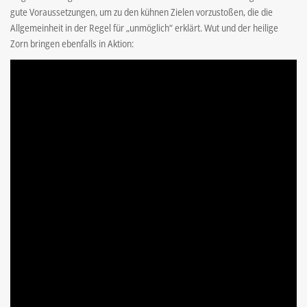
gute Voraussetzungen, um zu den kühnen Zielen vorzustoßen, die die
Allgemeinheit in der Regel für „unmöglich“ erklärt. Wut und der heilige
Zorn bringen ebenfalls in Aktion: