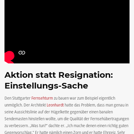
Aktion statt Resignation:
Einstellungs-Sache
Den Stuttgarter
Fernsehturm
zu bauen war zum Beispiel eigentlich
unmöglich. Der Architekt
Leonhardt
hatte das Problem, dass man genau in
seine Aussichtslinie auf der Hügelkette gegenüber einen banalen
Sendemasten hinstellen wollte, um die Qualität der Fernsehübertragungen
zu verbessern. „Was tun?“ dachte er. „Ich mache denen einen richtig guten
Gegenvorschlag.“ Er hatte nämlich einen Zorn und er hatte Ehrgeiz. Sehr