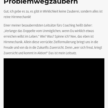
Problemwegzaubern
Gut, ich gebe es zu, es gibt in Wirklichkeit keine Zauberei, sondern alles ist
reine Hirnmechanik!
Einer meiner bezauberndsten Leitsätze fürs Coaching heißt daher:
„Verlange das Doppelte vom Unmöglichen, wenn Du wirklich etwas
erreichen willst im Leben.“ Wie? Was? Spinne ich? Nee, das eben ist
Hirnmechanik. Allein diese verrückte Zielformulierung bringt uns in die
Freude und von da in die Zukunfts-Zuversicht. Denn „wer sich freut, kriegt
Zuversicht und kommt in Aktion!“ Das ist mein Leitsatz.