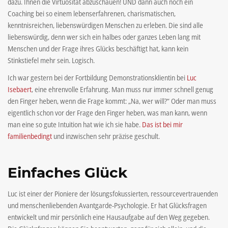
dazu. Ihnen die Virtuosität abzuschauen! UND dann auch noch ein
Coaching bei so einem lebenserfahrenen, charismatischen,
kenntnisreichen, liebenswürdigen Menschen zu erleben. Die sind alle
liebenswürdig, denn wer sich ein halbes oder ganzes Leben lang mit
Menschen und der Frage ihres Glücks beschäftigt hat, kann kein
Stinkstiefel mehr sein. Logisch.
Ich war gestern bei der Fortbildung Demonstrationsklientin bei
Luc
Isebaert
, eine ehrenvolle Erfahrung. Man muss nur immer schnell genug
den Finger heben, wenn die Frage kommt: „Na, wer will?“ Oder man muss
eigentlich schon vor der Frage den Finger heben, was man kann, wenn
man eine so gute Intuition hat wie ich sie habe.
Das ist bei mir
familienbedingt
und inzwischen sehr präzise geschult.
Einfaches Glück
Luc ist einer der Pioniere der lösungsfokussierten, ressourcevertrauenden
und menschenliebenden Avantgarde-Psychologie. Er hat Glücksfragen
entwickelt und mir persönlich eine Hausaufgabe auf den Weg gegeben.