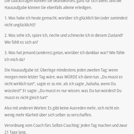
Die Glücksfragen können Sie beantworten, ganz für sich allein, und die
Hausaufgabe können Sie ebenfalls alleine erledigen.
1. Was habe ich heute gemacht, worüber ich glücklich bin (oder zumindest
nicht unglücklich!)?
2. Was sehe ich, spüre ich, rieche und schmecke ich in diesem Zustand?
Wie fühlt es sich an?
3. Was hat jemand (anderes) getan, worüber ich dankbar war? Wie fühle
ich mich da?
Die Hausaufgabe ist: Überlege mindestens jeden zweiten Tag: wenn
morgen mein letzter Tag wäre, was WÜRDE ich dann tun. „Du musst es
nicht wirklich tun!“, sagte er zu mir, als ich sagte „hahaha, wenn Du
wüsstest!“ Er sagte: „Du musst es nur wissen, was Du tun würdest! Du
musst es nicht gleich tun!“
Also mit anderen Worten: Es gibt keine Ausreden mehr, sich nicht ein
wenig mehr Klarheit über sich selber zu verschaffen.
Verordnung vom Coach fürs Selbst-Coaching: Jeden Tag machen und zwar
21 Tage lang.