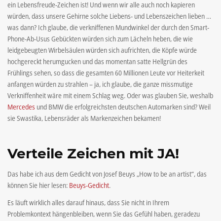
ein Lebensfreude-Zeichen ist! Und wenn wir alle auch noch kapieren
würden, dass unsere Gehirne solche Liebens- und Lebenszeichen lieben …
was dann? Ich glaube, die verkniffenen Mundwinkel der durch den Smart-
Phone-Ab-Usus Gebückten würden sich zum Lächeln heben, die wie
leidgebeugten Wirbelsäulen würden sich aufrichten, die Köpfe würde
hochgereckt herumgucken und das momentan satte Hellgrün des
Frühlings sehen, so dass die gesamten 60 Millionen Leute vor Heiterkeit
anfangen würden zu strahlen – ja, ich glaube, die ganze missmutige
Verkniffenheit wäre mit einem Schlag weg. Oder was glauben Sie, weshalb
Mercedes
und BMW die erfolgreichsten deutschen Automarken sind? Weil
sie Swastika, Lebensräder als Markenzeichen bekamen!
Verteile Zeichen mit JA!
Das habe ich aus dem Gedicht von Josef Beuys „How to be an artist“, das
können Sie hier lesen:
Beuys-Gedicht
.
Es läuft wirklich alles darauf hinaus, dass Sie nicht in Ihrem
Problemkontext hängenbleiben, wenn Sie das Gefühl haben, geradezu