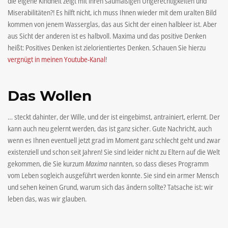
die eigene Kindheit zeigt mit ihren saumäßigen Ungerechtigkeiten und
Miserabilitäten?! Es hilft nicht, ich muss Ihnen wieder mit dem uralten Bild
kommen von jenem Wasserglas, das aus Sicht der einen halbleer ist. Aber
aus Sicht der anderen ist es halbvoll. Maxima und das positive Denken
heißt: Positives Denken ist zielorientiertes Denken. Schauen Sie hierzu
vergnügt in meinen Youtube-Kanal
!
Das Wollen
… steckt dahinter, der Wille, und der ist eingebimst, antrainiert, erlernt. Der
kann auch neu gelernt werden, das ist ganz sicher. Gute Nachricht, auch
wenn es Ihnen eventuell jetzt grad im Moment ganz schlecht geht und zwar
existenziell und schon seit Jahren! Sie sind leider nicht zu Eltern auf die Welt
gekommen, die Sie kurzum
Maxima
nannten, so dass dieses Programm
vom Leben sogleich ausgeführt werden konnte. Sie sind ein armer Mensch
und sehen keinen Grund, warum sich das ändern sollte? Tatsache ist: wir
leben das, was wir glauben.