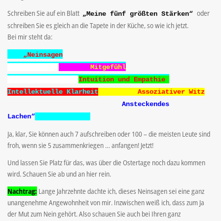
Schreiben Sie auf ein Blatt
oder
„Meine fünf größten Stärken“
schreiben Sie es gleich an die Tapete in der Küche, so wie ich jetzt.
Bei mir steht da:
„Neinsagen
Mitgefühl
Intuition und Empathie
Intellektuelle Klarheit
Assoziativer Witz
Ansteckendes
Lachen“
Ja, klar, Sie können auch 7 aufschreiben oder 100 – die meisten Leute sind
froh, wenn sie 5 zusammenkriegen … anfangen! Jetzt!
Und lassen Sie Platz für das, was über die Ostertage noch dazu kommen
wird. Schauen Sie ab und an hier rein.
Nachtrag:
Lange Jahrzehnte dachte ich, dieses Neinsagen sei eine ganz
unangenehme Angewohnheit von mir. Inzwischen weiß ich, dass zum Ja
der Mut zum Nein gehört. Also schauen Sie auch bei Ihren ganz