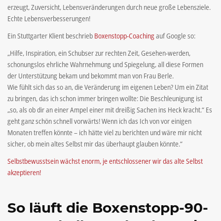
erzeugt, Zuversicht, Lebensveränderungen durch neue große Lebensziele.
Echte Lebensverbesserungen!
Ein Stuttgarter Klient beschrieb
Boxenstopp-Coaching
auf Google so:
„
Hilfe, Inspiration, ein Schubser zur rechten Zeit, Gesehen-werden,
schonungslos ehrliche Wahrnehmung und Spiegelung, all diese Formen
der Unterstützung bekam und bekommt man von Frau Berle.
Wie fühlt sich das so an, die Veränderung im eigenen Leben? Um ein Zitat
zu bringen, das ich schon immer bringen wollte: Die Beschleunigung ist
„so, als ob dir an einer Ampel einer mit dreißig Sachen ins Heck kracht.“ Es
geht ganz schön schnell vorwärts! Wenn ich das Ich von vor einigen
Monaten treffen könnte – ich hätte viel zu berichten und wäre mir nicht
sicher, ob mein altes Selbst mir das überhaupt glauben könnte.
“
Selbstbewusstsein wächst enorm, je entschlossener wir das alte Selbst
akzeptieren!
So läuft die Boxenstopp-90-