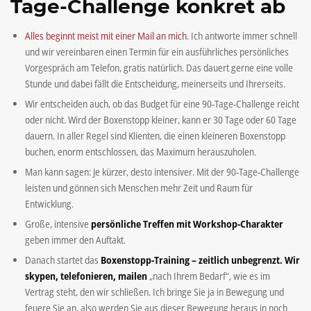
Tage-Challenge konkret ab
Alles beginnt meist mit einer Mail an mich
. Ich antworte immer schnell
und wir vereinbaren einen Termin für ein ausführliches persönliches
Vorgespräch am Telefon, gratis natürlich. Das dauert gerne eine volle
Stunde und dabei fällt die Entscheidung, meinerseits und Ihrerseits.
Wir entscheiden auch, ob das Budget für eine 90-Tage-Challenge reicht
oder nicht. Wird der Boxenstopp kleiner, kann er 30 Tage oder 60 Tage
dauern. In aller Regel sind Klienten, die einen kleineren Boxenstopp
buchen, enorm entschlossen, das Maximum herauszuholen.
Man kann sagen: Je kürzer, desto intensiver. Mit der 90-Tage-Challenge
leisten und gönnen sich Menschen mehr Zeit und Raum für
Entwicklung.
Große, intensive
persönliche Treffen mit Workshop-Charakter
geben immer den Auftakt.
Danach startet das
Boxenstopp-Training – zeitlich unbegrenzt. Wir
skypen, telefonieren, mailen
„nach Ihrem Bedarf“, wie es im
Vertrag steht, den wir schließen. Ich bringe Sie ja in Bewegung und
feuere Sie an, also werden Sie aus dieser Bewegung heraus in noch