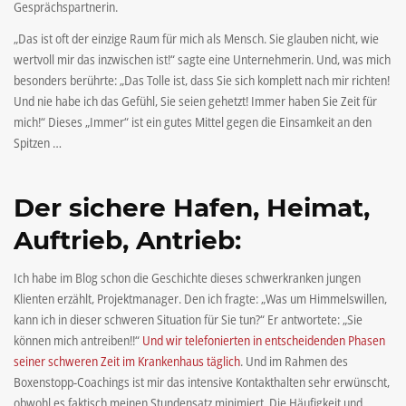
Gesprächspartnerin.
„Das ist oft der einzige Raum für mich als Mensch. Sie glauben nicht, wie
wertvoll mir das inzwischen ist!“ sagte eine Unternehmerin. Und, was mich
besonders berührte: „Das Tolle ist, dass Sie sich komplett nach mir richten!
Und nie habe ich das Gefühl, Sie seien gehetzt! Immer haben Sie Zeit für
mich!“ Dieses „Immer“ ist ein gutes Mittel gegen die Einsamkeit an den
Spitzen …
Der sichere Hafen, Heimat,
Auftrieb, Antrieb:
Ich habe im Blog schon die Geschichte dieses schwerkranken jungen
Klienten erzählt, Projektmanager. Den ich fragte: „Was um Himmelswillen,
kann ich in dieser schweren Situation für Sie tun?“ Er antwortete: „Sie
können mich antreiben!!“
Und wir telefonierten in entscheidenden Phasen
seiner schweren Zeit im Krankenhaus täglich
. Und im Rahmen des
Boxenstopp-Coachings ist mir das intensive Kontakthalten sehr erwünscht,
obwohl es faktisch meinen Stundensatz minimiert. Die Häufigkeit und