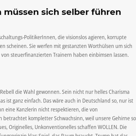
 müssen sich selber führen
altungs-PolitikerInnen, die visionslos agieren, korrupte
cken scheinen. Sie werfen mit gestanzten Worthülsen um sich
ch von steuerfinanzierten Trainern haben einbimsen lassen.
 Rebell die Wahl gewonnen. Sein nicht nur helles Charisma
as ist ganz einfach. Das wäre auch in Deutschland so, nur ist
ann eine Kanzlerin nicht respektieren, die von
ich betrachtet kompletter Schwachsinn, weil unsere Gehirne so
ues, Originelles, Unkonventionelles schaffen WOLLEN. Die
fungsprinzip klar: Spiel, das Raum braucht. Trump hat das