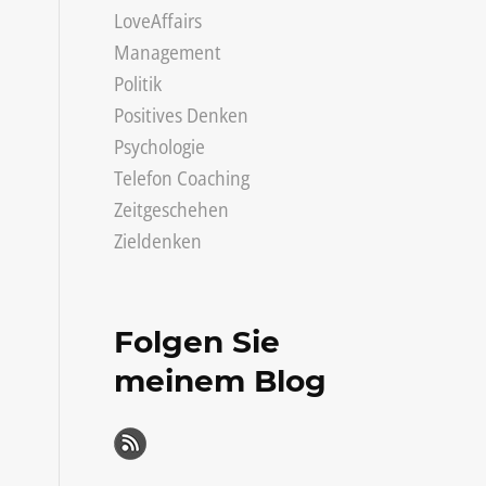
LoveAffairs
Management
Politik
Positives Denken
Psychologie
Telefon Coaching
Zeitgeschehen
Zieldenken
Folgen Sie
meinem Blog