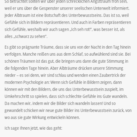
So betrachtet sollten wir über jeden schrecklichen Angsttraum froh sein,
weil er uns über die Gespenster unserer seelischen Unterwelt informiert.
Jeder Albtraum ist eine Botschaft des Unterbewusstseins. Das ist so, weil
Gefühle sich in Bildern repräsentieren. Und auch in Farben repräsentieren
sich Gefühle, weshalb wir auch sagen „Ich seh rot!“, was besser ist, als
alles „schwarz zu sehen“.
Es gibt so prägnante Träume, dass sie uns von der Nacht in den Tag hinein
verfolgen. Manche reißen uns aus dem Schlaf, so aufwühlend sind sie. Bei
schönen Träumen ist das gut, die bringen uns dann die gute Stimmung in
die folgenden Tage hinein. Aber Albträume drücken unsere Stimmung
nieder – es sei denn, wir sind schlau und wenden einen Zaubertrick der
modernen Psychologie an: Wenn sich Gefühle in Bildern zeigen, dann
können wir mit den Bildern, die uns das Unterbewusstsein zuspielt, im
Umkehrschritt so spielen, dass sich schlechte Gefühle ins Gute wandeln.
Da machen wir, indem wir die Bilder sich wandeln lassen! Und so
gewandelt schicken wir neue gute Bilder ins Unterbewusstsein zurück, von
wo aus sie gute Wirkung entwickeln können.
Ich sage Ihnen jetzt, wie das geht: