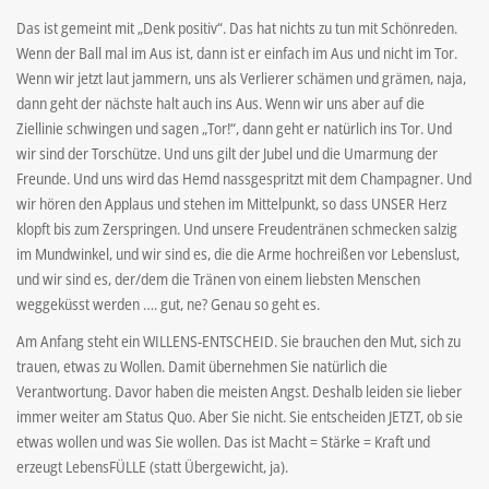
Das ist gemeint mit „Denk positiv“. Das hat nichts zu tun mit Schönreden.
Wenn der Ball mal im Aus ist, dann ist er einfach im Aus und nicht im Tor.
Wenn wir jetzt laut jammern, uns als Verlierer schämen und grämen, naja,
dann geht der nächste halt auch ins Aus. Wenn wir uns aber auf die
Ziellinie schwingen und sagen „Tor!“, dann geht er natürlich ins Tor. Und
wir sind der Torschütze. Und uns gilt der Jubel und die Umarmung der
Freunde. Und uns wird das Hemd nassgespritzt mit dem Champagner. Und
wir hören den Applaus und stehen im Mittelpunkt, so dass UNSER Herz
klopft bis zum Zerspringen. Und unsere Freudentränen schmecken salzig
im Mundwinkel, und wir sind es, die die Arme hochreißen vor Lebenslust,
und wir sind es, der/dem die Tränen von einem liebsten Menschen
weggeküsst werden …. gut, ne? Genau so geht es.
Am Anfang steht ein WILLENS-ENTSCHEID. Sie brauchen den Mut, sich zu
trauen, etwas zu Wollen. Damit übernehmen Sie natürlich die
Verantwortung. Davor haben die meisten Angst. Deshalb leiden sie lieber
immer weiter am Status Quo. Aber Sie nicht. Sie entscheiden JETZT, ob sie
etwas wollen und was Sie wollen. Das ist Macht = Stärke = Kraft und
erzeugt LebensFÜLLE (statt Übergewicht, ja).