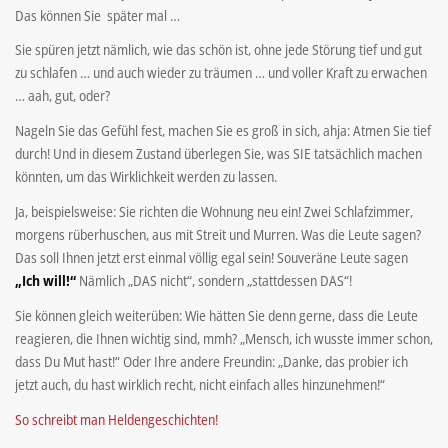
Das können Sie später mal …
Sie spüren jetzt nämlich, wie das schön ist, ohne jede Störung tief und gut
zu schlafen … und auch wieder zu träumen … und voller Kraft zu erwachen
… aah, gut, oder?
Nageln Sie das Gefühl fest, machen Sie es groß in sich, ahja: Atmen Sie tief
durch! Und in diesem Zustand überlegen Sie, was SIE tatsächlich machen
könnten, um das Wirklichkeit werden zu lassen.
Ja, beispielsweise: Sie richten die Wohnung neu ein! Zwei Schlafzimmer,
morgens rüberhuschen, aus mit Streit und Murren. Was die Leute sagen?
Das soll Ihnen jetzt erst einmal völlig egal sein! Souveräne Leute sagen
„Ich will!“
Nämlich „DAS nicht“, sondern „stattdessen DAS“!
Sie können gleich weiterüben: Wie hätten Sie denn gerne, dass die Leute
reagieren, die Ihnen wichtig sind, mmh? „Mensch, ich wusste immer schon,
dass Du Mut hast!“ Oder Ihre andere Freundin: „Danke, das probier ich
jetzt auch, du hast wirklich recht, nicht einfach alles hinzunehmen!“
So schreibt man Heldengeschichten!