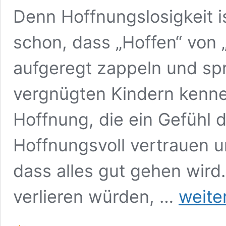
Denn Hoffnungslosigkeit 
schon, dass „Hoffen“ von
aufgeregt zappeln und spr
vergnügten Kindern kennen
Hoffnung, die ein Gefühl d
Hoffnungsvoll vertrauen u
dass alles gut gehen wir
Wie
verlieren würden, …
weite
Sie
sich
vor