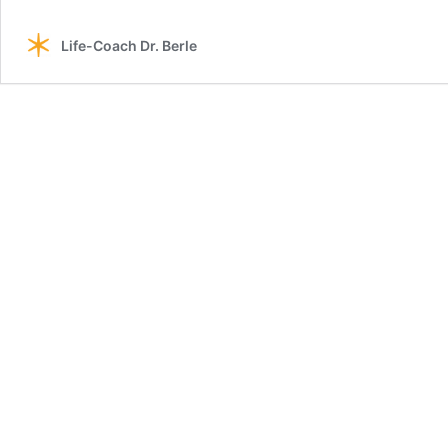
Schwarm
intelligent
oder
Life-Coach Dr. Berle
dumm?