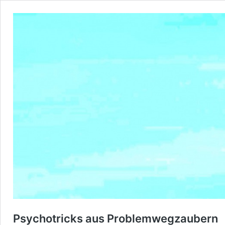
Psychotricks aus Problemwegzaubern