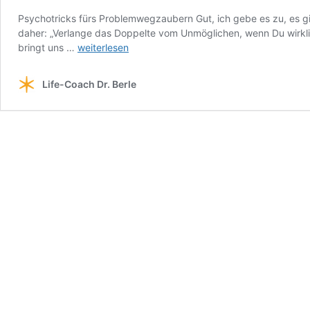
Psychotricks fürs Problemwegzaubern Gut, ich gebe es zu, es gib
daher: „Verlange das Doppelte vom Unmöglichen, wenn Du wirklich
Psychotricks
bringt uns …
weiterlesen
aus
Problemwegzaubern
Life-Coach Dr. Berle